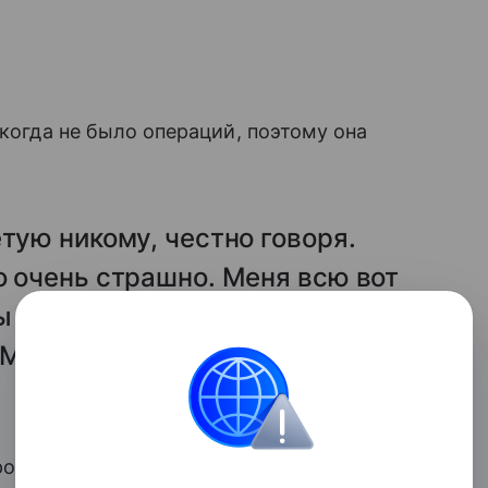
икогда не было операций, поэтому она
тую никому, честно говоря.
о очень страшно. Меня всю вот
ы они не начинали ни в коем
Мне кажется, они все в шоке
ро и профессионально. В итоге малыш