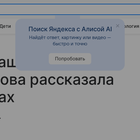
 Дети
Дом
Гороскопы
Стиль жизни
Психология
Поиск Яндекса с Алисой AI
Найдёт ответ, картинку или видео —
быстро и точно
ашно»:
Попробовать
ова рассказала
ах
.