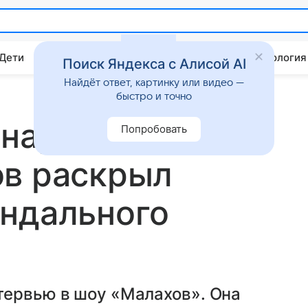
 Дети
Дом
Гороскопы
Стиль жизни
Психология
Поиск Яндекса с Алисой AI
Найдёт ответ, картинку или видео —
быстро и точно
на, все
Попробовать
ов раскрыл
андального
тервью в шоу «Малахов». Она