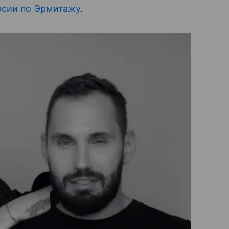
рсии по Эрмитажу
.