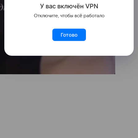
У вас включ
ён
V
P
N
Отключите, чтобы всё работало
Готово