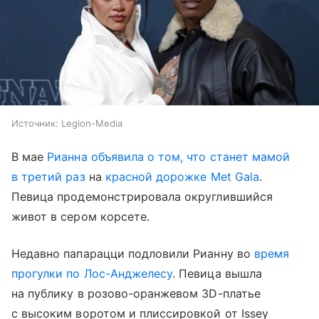
Источник:
Legion-Media
В мае
Рианна объявила о том, что станет мамой
в третий раз
на
красной дорожке Met Gala
.
Певица продемонстрировала округлившийся
живот в сером корсете.
Недавно папарацци подловили Рианну во
время
прогулки по Лос-Анджелесу
. Певица вышла
на публику в розово-оранжевом 3D-платье
с высоким воротом и плиссировкой от Issey