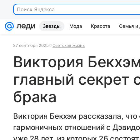
Звезды
Мода
Красота
Семья и
27 сентября 2025
Светская жизнь
Виктория Бекхэм
главный секрет 
брака
Виктория Бекхэм рассказала, что 
гармоничных отношений с Дэвидо
уже 28 лет, из которых 26 состоя