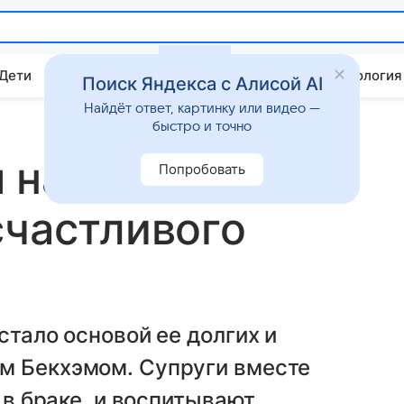
 Дети
Дом
Гороскопы
Стиль жизни
Психология
Поиск Яндекса с Алисой AI
Найдёт ответ, картинку или видео —
быстро и точно
 назвала
Попробовать
счастливого
стало основой ее долгих и
м Бекхэмом. Супруги вместе
т в браке, и воспитывают