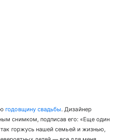
-ю
годовщину свадьбы
. Дизайнер
ным снимком, подписав его: «Еще один
 так горжусь нашей семьей и жизнью,
евероятных детей — все для меня.