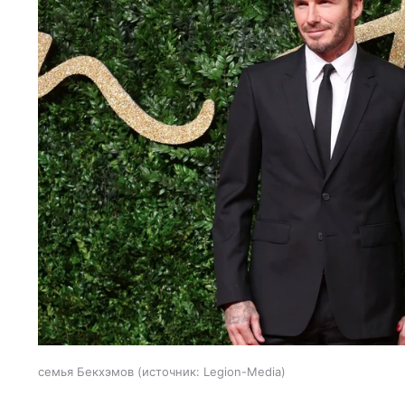
семья Бекхэмов
источник:
Legion-Media