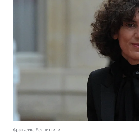
Франческа Беллеттини