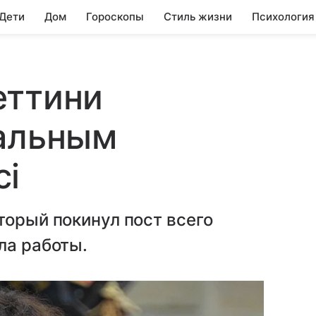
 Дети
Дом
Гороскопы
Стиль жизни
Психология
еттини
ральным
ci
торый покинул пост всего
ла работы.