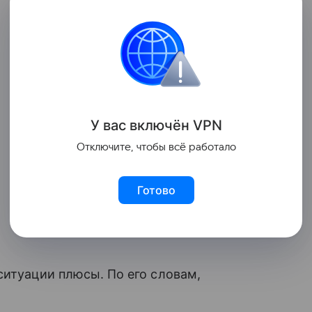
У вас включ
ён
V
P
N
Отключите, чтобы всё работало
Готово
ситуации плюсы. По его словам,