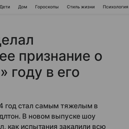
 Дети
Дом
Гороскопы
Стиль жизни
Психология
делал
е признание о
 году в его
4 год стал самым тяжелым в
ддлтон. В новом выпуске шоу
ал, как испытания закалили всю