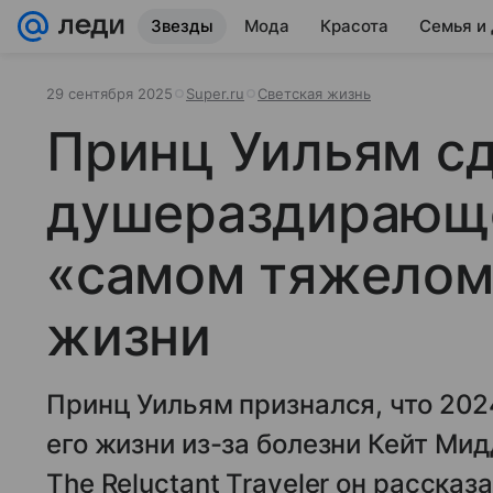
Звезды
Мода
Красота
Семья и
29 сентября 2025
Super.ru
Светская жизнь
Принц Уильям с
душераздирающе
«самом тяжелом»
жизни
Принц Уильям признался, что 202
его жизни из-за болезни Кейт Ми
The Reluctant Traveler он рассказ