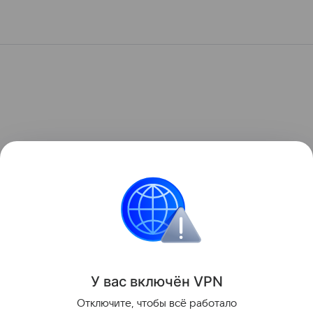
У вас включ
ён
V
P
N
Отключите, чтобы всё работало