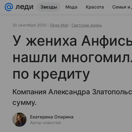
Звезды
Мода
Красота
Семья и
30 сентября 2025
Леди Mail
Светская жизнь
У жениха Анфис
нашли многомил
по кредиту
Компания Александра Златопольс
сумму.
Екатерина Опарина
Автор новостей