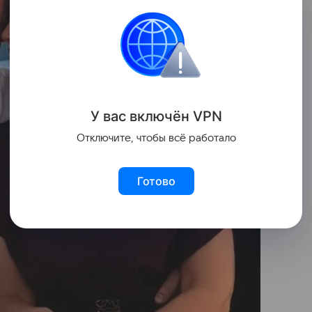
У вас включ
ён
V
P
N
Отключите, чтобы всё работало
Готово