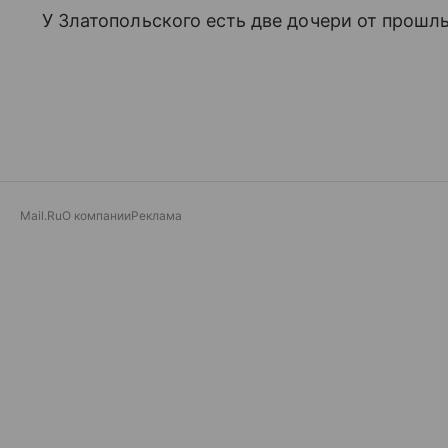
У Златопольского есть две дочери от прошл
Mail.Ru
О компании
Реклама