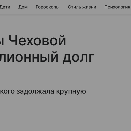
 Дети
Дом
Гороскопы
Стиль жизни
Психология
ы Чеховой
лионный долг
кого задолжала крупную