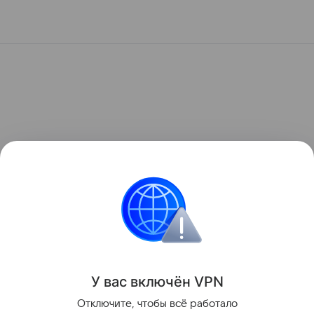
У вас включ
ён
V
P
N
Отключите, чтобы всё работало