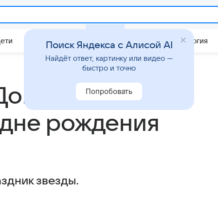
Дети
Дом
Гороскопы
Стиль жизни
Психология
Поиск Яндекса с Алисой AI
Найдёт ответ, картинку или видео —
быстро и точно
Довлатова:
Попробовать
 дне рождения
здник звезды.