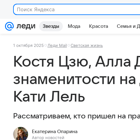
Поиск Яндекса
Звезды
Мода
Красота
Семья и 
1 октября 2025
Леди Mail
Светская жизнь
Костя Цзю, Алла 
знаменитости на
Кати Лель
Рассматриваем, кто пришел на пра
Екатерина Опарина
Автор новостей