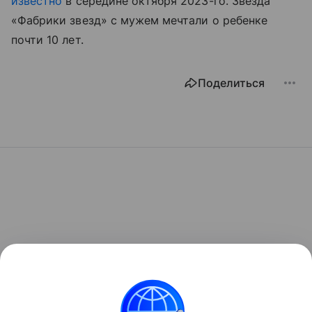
известно
в середине октября 2023-го. Звезда
«Фабрики звезд» с мужем мечтали о ребенке
почти 10 лет.
Поделиться