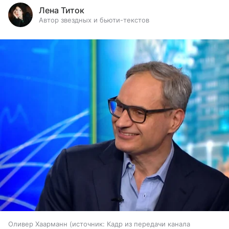
Лена Титок
Автор звездных и бьюти-текстов
Оливер Хаарманн
источник:
Кадр из передачи канала