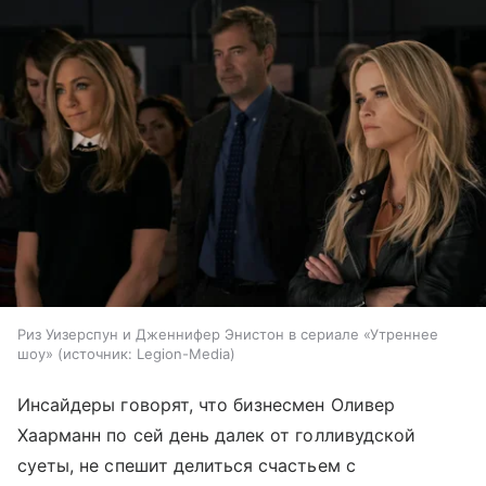
Риз Уизерспун и Дженнифер Энистон в сериале «Утреннее
шоу»
источник:
Legion-Media
Инсайдеры говорят, что бизнесмен Оливер
Хаарманн по сей день далек от голливудской
суеты, не спешит делиться счастьем с