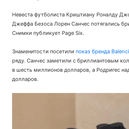
Невеста футболиста Криштиану Роналду Дж
Джеффа Безоса Лорен Санчес потягались бр
Снимки публикует Page Six.
Знаменитости посетили
показ бренда Balenc
ряду. Санчес заметили с бриллиантовым кол
в шесть миллионов долларов, а Родригес н
долларов.