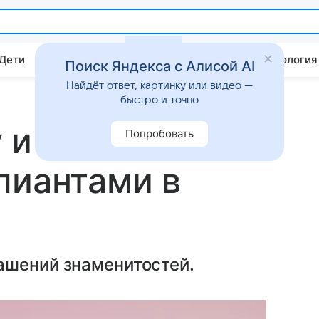
 Дети
Дом
Гороскопы
Стиль жизни
Психология
Поиск Яндекса с Алисой AI
Найдёт ответ, картинку или видео —
быстро и точно
 и жена Безоса
Попробовать
лиантами в
ашений знаменитостей.