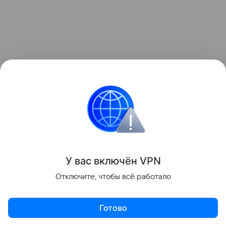
Какой казан выбрать?
Чугунный — лучший выбор для традиционных
блюд. Идеально держит тепло, прослужит
десятилетия. Минусы: тяжелый, без покрытия
может ржаветь, требует прокалки и
У вас включ
ён
V
P
N
правильного ухода.
Отключите, чтобы всё работало
Из литого алюминия с антипригарным
покрытием — легкий, не требует особого
Готово
ухода, еда не пригорает. Отлично подходит