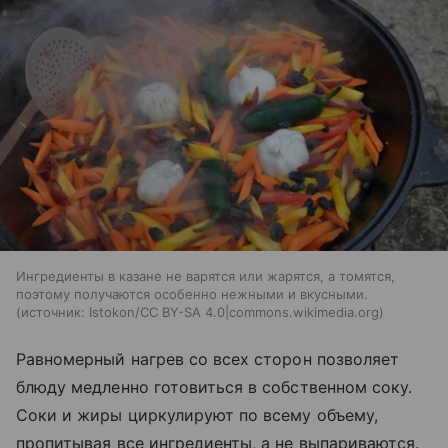
Ингредиенты в казане не варятся или жарятся, а томятся,
поэтому получаются особенно нежными и вкусными.
источник:
Istokon/CC BY-SA 4.0|commons.wikimedia.org
Равномерный нагрев со всех сторон позволяет
блюду медленно готовиться в собственном соку.
Соки и жиры циркулируют по всему объему,
пропитывая все ингредиенты, а не выпариваются.