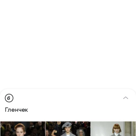
6
Гленчек