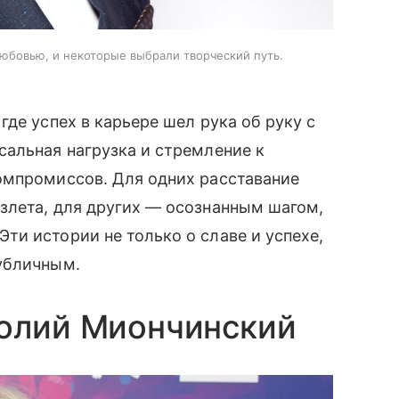
юбовью, и некоторые выбрали творческий путь.
де успех в карьере шел рука об руку с
альная нагрузка и стремление к
омпромиссов. Для одних расставание
злета, для других — осознанным шагом,
и истории не только о славе и успехе,
убличным.
толий Миончинский