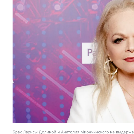
Брак Ларисы Долиной и Анатолия Миончинского не выдержал