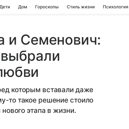
 Дети
Дом
Гороскопы
Стиль жизни
Психология
а и Семенович:
 выбрали
любви
ред которым вставали даже
у-то такое решение стоило
 нового этапа в жизни.