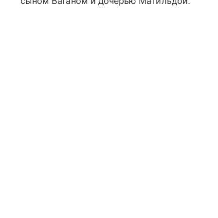
сыном Ваганом и дочерью Матильдой.