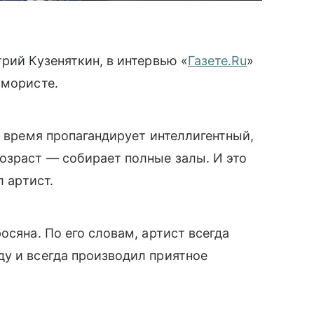
рий Кузеняткин, в интервью «
Газете.Ru
»
юмористе.
о время пропагандирует интеллигентный,
озраст — собирает полные залы. И это
л артист.
осяна. По его словам, артист всегда
у и всегда производил приятное