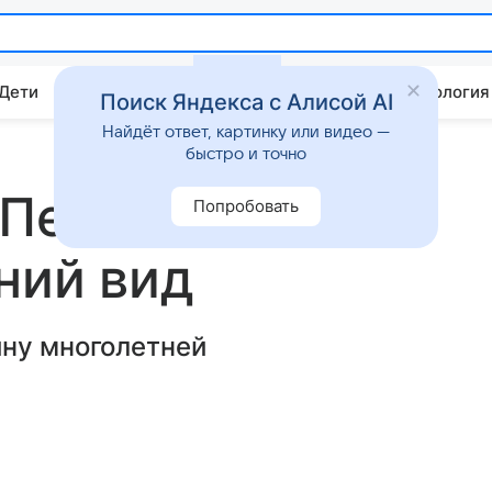
 Дети
Дом
Гороскопы
Стиль жизни
Психология
Поиск Яндекса с Алисой AI
Найдёт ответ, картинку или видео —
быстро и точно
 Петросяна
Попробовать
ний вид
ину многолетней