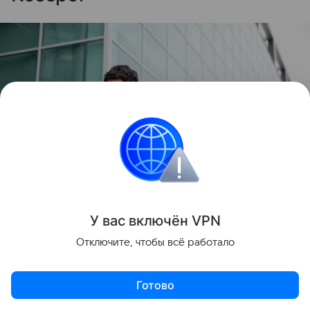
Вы легко наладите контакт с теми, кто вам симпатичен
У вас включ
ён
V
P
N
источник:
Freepik.com
Отключите, чтобы всё работало
Вам очень пригодится умение правильно выбирать
союзников, окружать себя надежными людьми.
Готово
Именно благодаря их поддержке вы справитесь