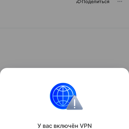
Поделиться
У вас включ
ён
V
P
N