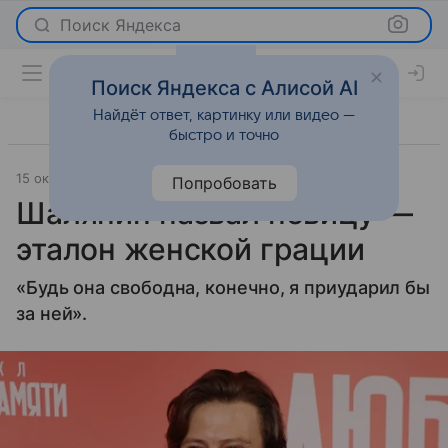
Поиск Яндекса
Поиск Яндекса с Алисой AI
Найдёт ответ, картинку или видео —
быстро и точно
15 октября 2025
Lenta.Ru
Светская жизнь
Попробовать
Шаляпин назвал певицу —
эталон женской грации
«Будь она свободна, конечно, я приударил бы
за ней».