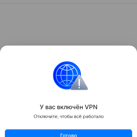
У вас включ
ён
V
P
N
Отключите, чтобы всё работало
Готово