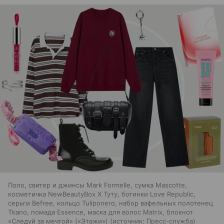
Поло, свитер и джинсы Mark Formelle, сумка Mascotte,
косметичка NewBeautyBox Х Туту, ботинки Love Republic,
серьги Befree, кольцо Tuliponero, набор вафельных полотенец
Tkano, помада Essence, маска для волос Matrix, блокнот
«Следуй за мечтой» («Этажи»)
источник:
Пресс-служба