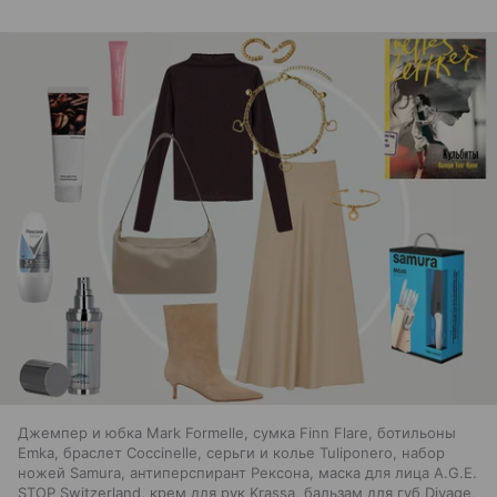
Джемпер и юбка Mark Formelle, сумка Finn Flare, ботильоны
Emka, браслет Coccinelle, серьги и колье Tuliponero, набор
ножей Samura, антиперспирант Рексона, маска для лица A.G.E.
STOP Switzerland, крем для рук Krassa, бальзам для губ Divage,