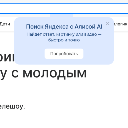
 Дети
Дом
Гороскопы
Стиль жизни
Психология
Поиск Яндекса с Алисой AI
Найдёт ответ, картинку или видео —
быстро и точно
рина Шаврина
Попробовать
ку с молодым
елешоу.