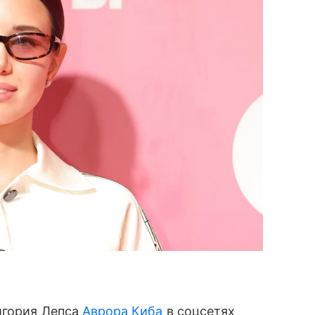
игория Лепса
Аврора Киба
в соцсетях