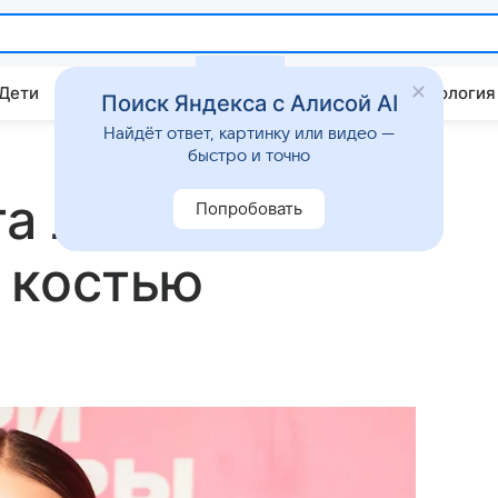
 Дети
Дом
Гороскопы
Стиль жизни
Психология
Поиск Яндекса с Алисой AI
Найдёт ответ, картинку или видео —
быстро и точно
та Лепса
Попробовать
 костью