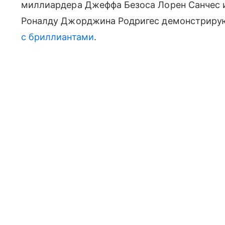
миллиардера Джеффа Безоса Лорен Санчес 
Роналду Джорджина Родригес демонстриру
с бриллиантами
.