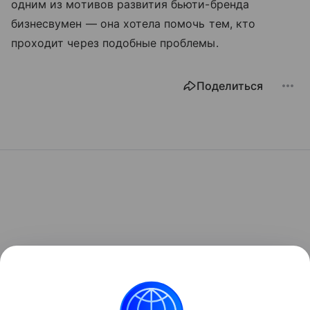
одним из мотивов развития бьюти-бренда
бизнесвумен — она хотела помочь тем, кто
проходит через подобные проблемы.
Поделиться