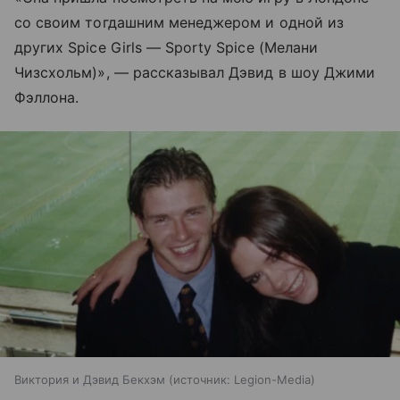
со своим тогдашним менеджером и одной из
других Spice Girls — Sporty Spice (Мелани
Чизсхольм)», — рассказывал Дэвид в шоу Джими
Фэллона.
Виктория и Дэвид Бекхэм
источник:
Legion-Media