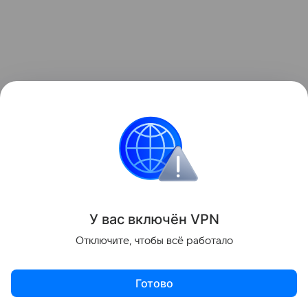
У вас включ
ён
V
P
N
Отключите, чтобы всё работало
Готово