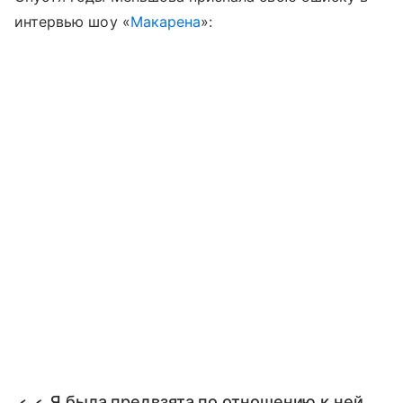
интервью шоу «
Макарена
»:
Я была предвзята по отношению к ней,