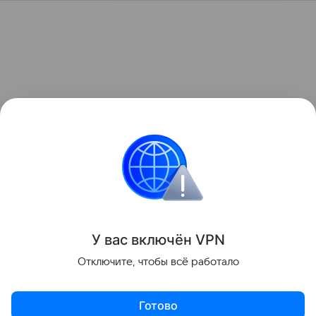
У вас включ
ён
V
P
N
Отключите, чтобы всё работало
Готово