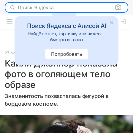
Поиск Яндекса
Поиск Яндекса с Алисой AI
Найдёт ответ, картинку или видео —
быстро и точно
27 октября 2025
Lenta.Ru
Светская жизнь
Попробовать
Кайли Дженнер показала
фото в оголяющем тело
образе
Знаменитость похвасталась фигурой в
бордовом костюме.