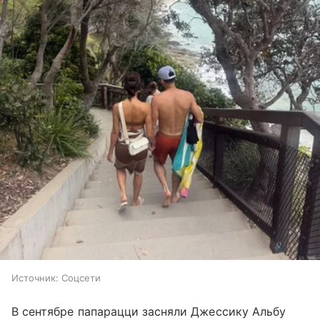
Источник:
Соцсети
В сентябре папарацци засняли Джессику Альбу