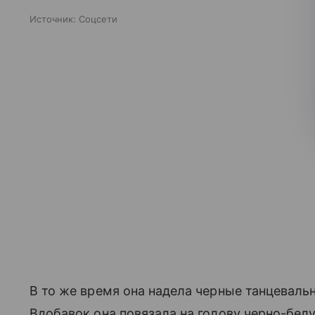
Источник:
Соцсети
В то же время она надела черные танцеваль
Вдобавок она повязала на голову черно-бел