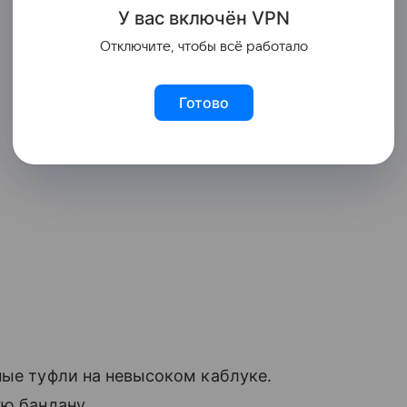
У вас включ
ён
V
P
N
Отключите, чтобы всё работало
Готово
ные туфли на невысоком каблуке.
ую бандану.