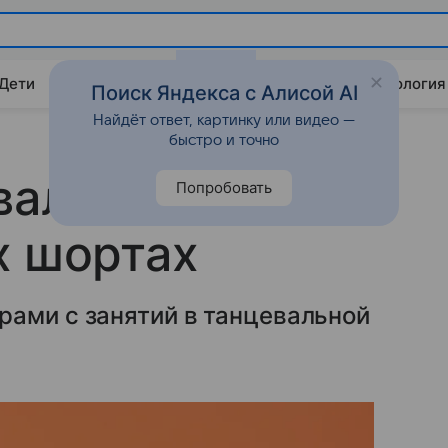
 Дети
Дом
Гороскопы
Стиль жизни
Психология
Поиск Яндекса с Алисой AI
Найдёт ответ, картинку или видео —
быстро и точно
вала на камеру
Попробовать
х шортах
рами с занятий в танцевальной