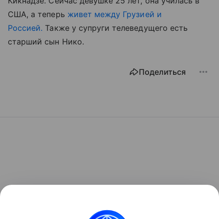
Кикнадзе. Сейчас девушке 25 лет, она училась в
США, а теперь
живет между Грузией и
Россией.
Также у супруги телеведущего есть
старший сын Нико.
Поделиться