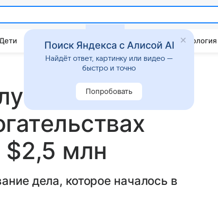
 Дети
Дом
Гороскопы
Стиль жизни
Психология
Поиск Яндекса с Алисой AI
Найдёт ответ, картинку или видео —
быстро и точно
елу Майкла
Попробовать
огательствах
 $2,5 млн
ание дела, которое началось в