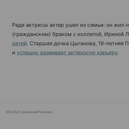
Ради актрисы актер ушел из семьи: он жил
(гражданским) браком с коллегой, Ириной Л
детей
. Старшая дочка Цыганова, 19-летняя 
и
успешно развивает актерскую карьеру
.
Mail.Ru
О компании
Реклама