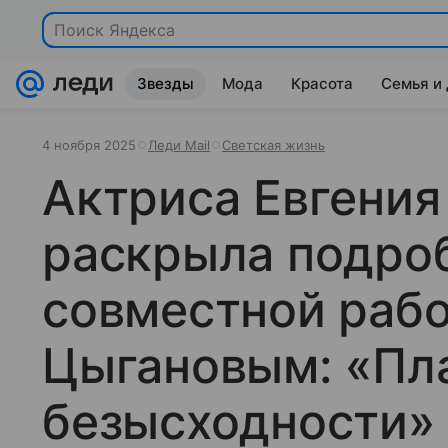
Звезды
Мода
Красота
Семья и
4 ноября 2025
Леди Mail
Светская жизнь
Актриса Евгения
раскрыла подро
совместной рабо
Цыгановым: «Пла
безысходности»