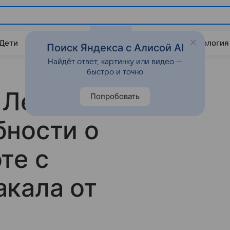
 Дети
Дом
Гороскопы
Стиль жизни
Психология
Поиск Яндекса с Алисой AI
Найдёт ответ, картинку или видео —
быстро и точно
 Леонова
Попробовать
бности о
те с
кала от