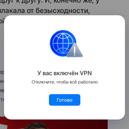
руг к другу. И, конечно же, у
плакала от безысходности,
ой себе… Мне не хватило
ервый день съемок помог Леоновой
У вас включ
ён
V
P
N
ннее. Во второй день на площадку пришел
Отключите, чтобы всё работало
ивать теплое взаимопонимание. Леонова
тного и доброго человека.
Готово