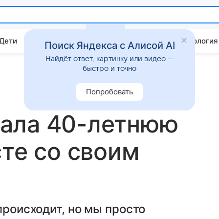
 Дети
Дом
Гороскопы
Стиль жизни
Психология
Поиск Яндекса с Алисой AI
Найдёт ответ, картинку или видео —
быстро и точно
Попробовать
ала 40-летнюю
сте со своим
происходит, но мы просто