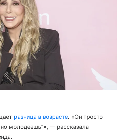
ущает
разница в возрасте
. «Он просто
очно молодеешь”», — рассказала
енда.