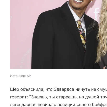
Источник:
AP
Шер объяснила, что Эдвардса ничуть не см
говорит: “Знаешь, ты стареешь, но душой т
легендарная певица о позиции своего бойфр