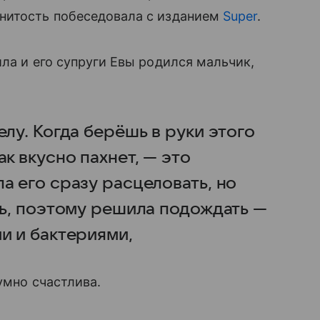
енитость побеседовала с изданием
Super
.
ла и его супруги Евы родился мальчик,
елу. Когда берёшь в руки этого
к вкусно пахнет, — это
а его сразу расцеловать, но
нь, поэтому решила подождать —
и и бактериями,
умно счастлива.