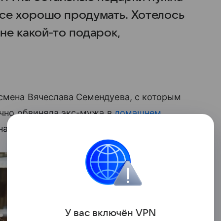
все хорошо продумать. Хотелось
мне какой-то подарок,
есмена Вячеслава Семендуева, с которым
ично обвиняла экс-мужа в
домашнем
на
экс-фигуристке Еве Хачатурян
.
У вас включ
ён
V
P
N