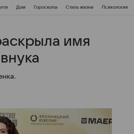
Дети
Дом
Гороскопы
Стиль жизни
Психология
раскрыла имя
внука
енка.