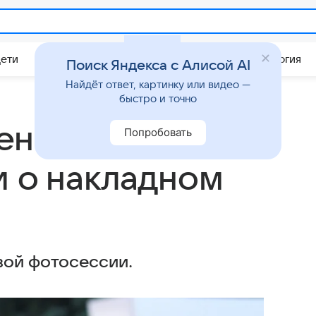
Дети
Дом
Гороскопы
Стиль жизни
Психология
Поиск Яндекса с Алисой AI
Найдёт ответ, картинку или видео —
быстро и точно
ениеце
Попробовать
и о накладном
вой фотосессии.