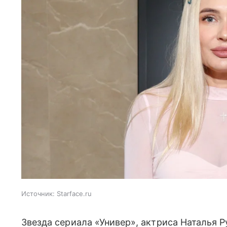
Источник:
Starface.ru
Звезда сериала «Универ», актриса Наталья Р