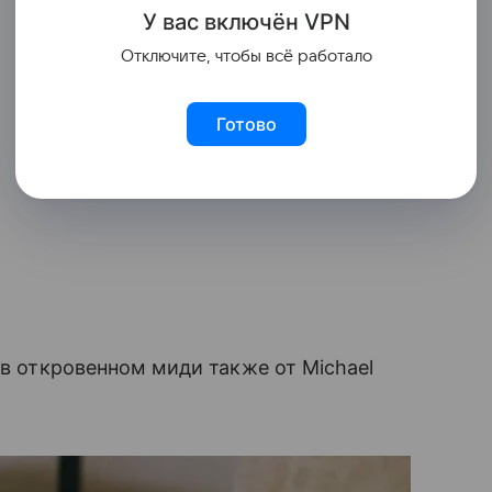
У вас включ
ён
V
P
N
Отключите, чтобы всё работало
Готово
 в откровенном миди также от Michael