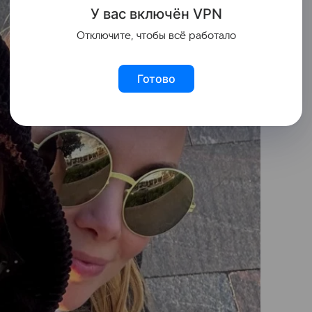
У вас включ
ён
V
P
N
Отключите, чтобы всё работало
Готово