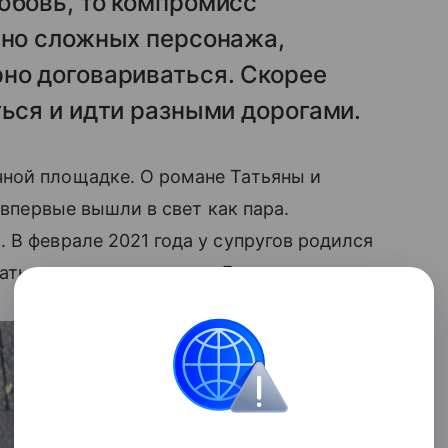
юбовь, то компромисс
чно сложных персонажа,
но договариваться. Скорее
ться и идти разными дорогами.
ной площадке. О романе Татьяны и
 впервые вышли в свет как пара.
 В феврале 2021 года у супругов родился
Татьяны и первенцем для Богатырева.