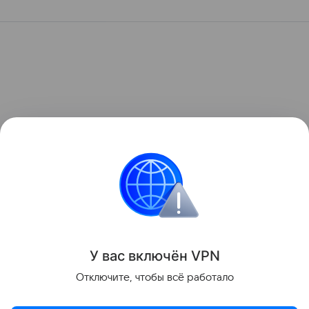
У вас включ
ён
V
P
N
Отключите, чтобы всё работало