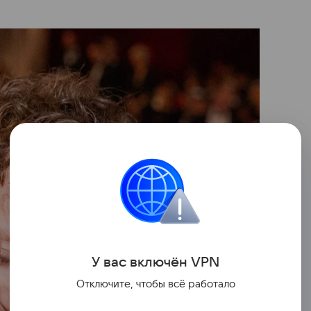
У вас включ
ён
V
P
N
Отключите, чтобы всё работало