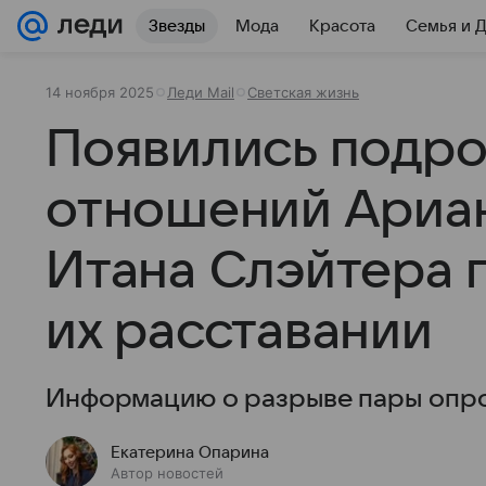
Звезды
Мода
Красота
Семья и 
14 ноября 2025
Леди Mail
Светская жизнь
Появились подр
отношений Ариан
Итана Слэйтера 
их расставании
Информацию о разрыве пары опро
Екатерина Опарина
Автор новостей