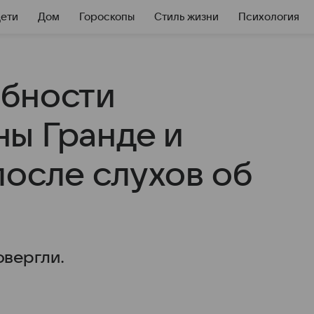
Дети
Дом
Гороскопы
Стиль жизни
Психология
обности
ы Гранде и
после слухов об
вергли.