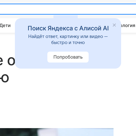
 Дети
Дом
Гороскопы
Стиль жизни
Психология
Поиск Яндекса с Алисой AI
Найдёт ответ, картинку или видео —
быстро и точно
е официально
Попробовать
ию