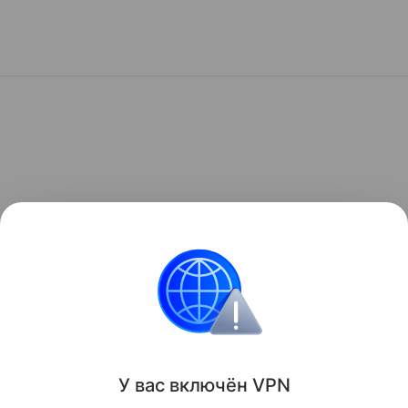
У вас включ
ён
V
P
N