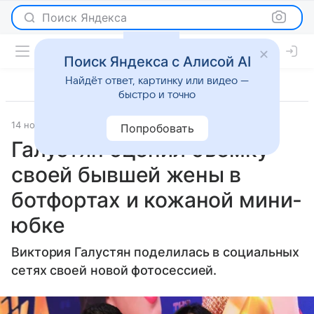
Поиск Яндекса
Поиск Яндекса с Алисой AI
Найдёт ответ, картинку или видео —
быстро и точно
14 ноября 2025
Газета.Ру
Светская жизнь
Попробовать
Галустян оценил съемку
своей бывшей жены в
ботфортах и кожаной мини-
юбке
Виктория Галустян поделилась в социальных
сетях своей новой фотосессией.