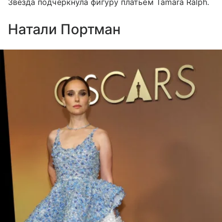
Звезда подчеркнула фигуру платьем Tamara Ralph.
Натали Портман