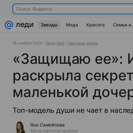
Поиск Яндекса
Звезды
Мода
Красота
Семья и
18 ноября 2025
Леди Mail
Светская жизнь
«Защищаю ее»: 
раскрыла секрет
маленькой доче
Топ-модель души не чает в насле
Яна Самойлова
Автор светской хроники