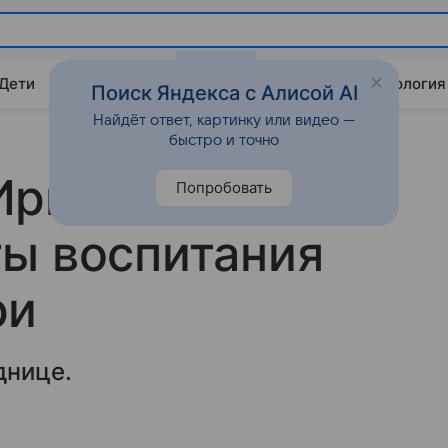
 Дети
Дом
Гороскопы
Стиль жизни
Психология
Поиск Яндекса с Алисой AI
Найдёт ответ, картинку или видео —
быстро и точно
Ирина Шейк
Попробовать
ы воспитания
ри
днице.