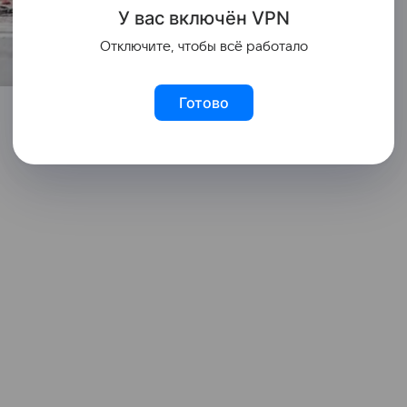
У вас включ
ён
V
P
N
Отключите, чтобы всё работало
Готово