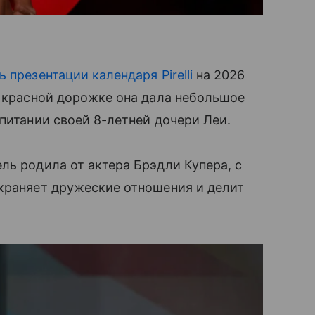
ь презентации календаря Pirelli
на 2026
а красной дорожке она дала небольшое
питании своей 8-летней дочери Леи.
ль родила от актера Брэдли Купера, с
охраняет дружеские отношения и делит