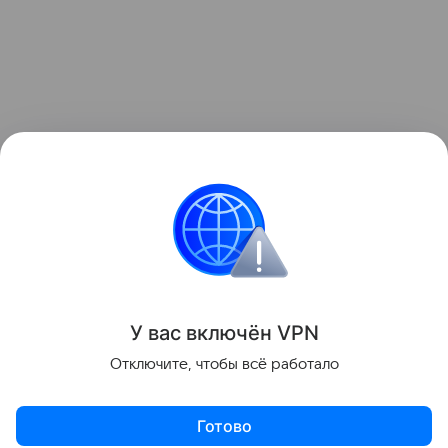
У вас включ
ён
V
P
N
Отключите, чтобы всё работало
Готово