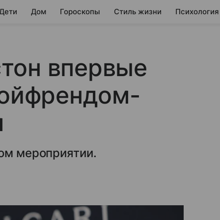
 Дети
Дом
Гороскопы
Стиль жизни
Психология
тон впервые
бойфрендом-
м
ком мероприятии.